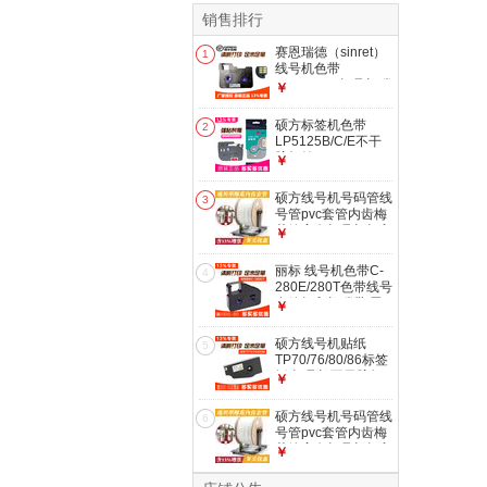
销售排行
赛恩瑞德（sinret）
1
线号机色带
T800\T900打号机碳
￥
带墨盒色带+芯片
T800/T900黑色-
硕方标签机色带
2
TR80B+芯片
LP5125B/C/E不干
胶标签
￥
6125/6185/6245标
签贴纸L-231白底黑
硕方线号机号码管线
3
字 黄底黑字 宽度
号管pvc套管内齿梅
12mm
花管亮白打号机打印
￥
管适丽标映MAX 2.5
平方 2.5平方
丽标 线号机色带C-
4
280E/280T色带线号
套管打印机碳带/黑
￥
色套管热缩管色带
色带LB-280BK
硕方线号机贴纸
5
TP70/76/80/86标签
纸 打号机不干胶标
￥
签纸TP-L092W
硕方线号机号码管线
6
号管pvc套管内齿梅
花管亮白打号机打印
￥
管适丽标映MAX 2.5
平方 4平方