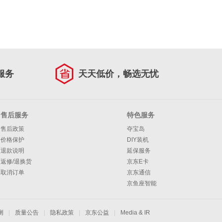
服务
天天低价，畅选无忧
售后服务
特色服务
售后政策
夺宝岛
价格保护
DIY装机
退款说明
延保服务
返修/退换货
京东E卡
取消订单
京东通信
京鱼座智能
测
|
质量公告
|
隐私政策
|
京东公益
|
Media & IR